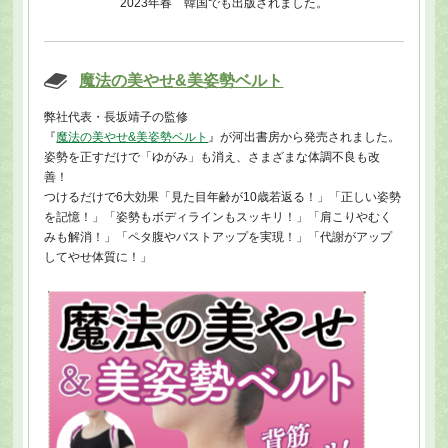
2023年春 韓国でも出版されました。
魔法の美やせ&美姿勢ベルト
弊社代表・長坂靖子の監修
『
魔法の美やせ&美姿勢ベルト
』が河出書房から発売されました。
姿勢を正すだけで「ゆがみ」も消え、さまざまな体調不良も改
善！
つけるだけで6大効果「見た目年齢が10歳若返る！」「正しい姿勢
を記憶！」「姿勢もボディラインもスッキリ！」「肩こりやむく
みも解消！」「ペタ腹やバストアップを実現！」「代謝がアップ
してやせ体質に！」