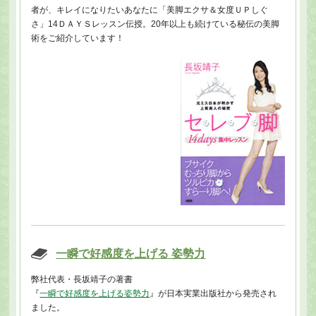
者が、キレイになりたいあなたに「美脚エクサ＆女度ＵＰしぐ
さ」14ＤＡＹＳレッスン伝授。20年以上も続けている秘伝の美脚
術をご紹介しています！
一瞬で好感度を上げる 姿勢力
弊社代表・長坂靖子の著書
『
一瞬で好感度を上げる姿勢力
』が日本実業出版社から発売され
ました。